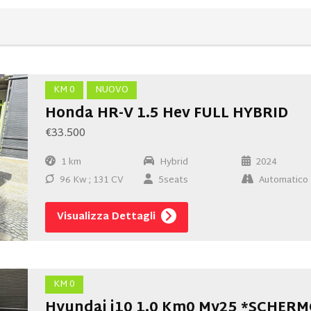
KM 0
NUOVO
Honda HR-V 1.5 Hev FULL HYBRID
€33.500
1 km
Hybrid
2024
96 Kw ; 131 CV
5seats
Automatico
Visualizza Dettagli
KM 0
Hyundai i10 1.0 Km0 My25 *SCHER