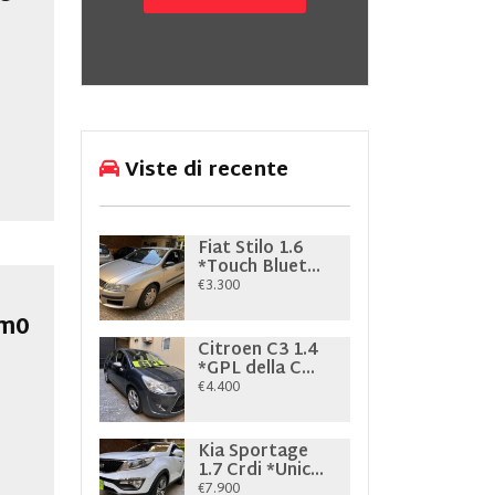
Viste di recente
Fiat Stilo 1.6
*Touch Bluet...
€3.300
Km0
Citroen C3 1.4
*GPL della C...
€4.400
Kia Sportage
1.7 Crdi *Unic...
€7.900