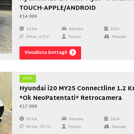
TOUCH-APPLE/ANDROID
€14.999
10 km
Benzina
2024
49Kw ; 67CV
5seats
Manuale
Visualizza Dettagli
KM 0
Hyundai i20 MY25 Connectline 1.2 
*Ok NeoPatentati* Retrocamera
€17.999
50 km
Benzina
2024
58 Kw ; 79 CV
5seats
Manuale