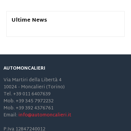
Ultime News
AUTOMONCALIERI
Via Martiri della Libertà 4
10024 - Moncalieri (Torino)
Tel. +39 011 6407639
Mob. +39 345 7972232
Mob. +39 392 4376761
Email:
info@automoncalieri.it
P.Iva 12847240012