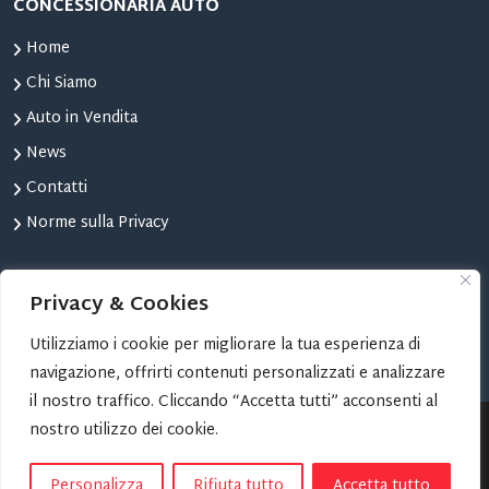
CONCESSIONARIA AUTO
Home
Chi Siamo
Auto in Vendita
News
Contatti
Norme sulla Privacy
STRUMENTI
Privacy & Cookies
Confronta Auto
Utilizziamo i cookie per migliorare la tua esperienza di
Le tue Auto Preferite
navigazione, offrirti contenuti personalizzati e analizzare
il nostro traffico. Cliccando “Accetta tutti” acconsenti al
nostro utilizzo dei cookie.
Copyright © 2024 AUTOMONCALIERI | Progetto Web:
TORINOSITI.NET
Personalizza
Rifiuta tutto
Accetta tutto