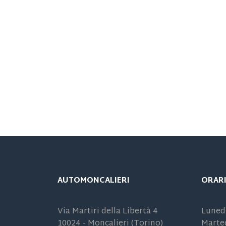
AUTOMONCALIERI
ORARI
Via Martiri della Libertà 4
Lunedì
10024 - Moncalieri (Torino)
Marted