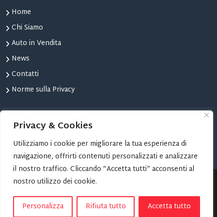
Home
Chi Siamo
Auto in Vendita
News
Contatti
Norme sulla Privacy
STRUMENTI
Privacy & Cookies
Confronta Auto
Utilizziamo i cookie per migliorare la tua esperienza di
Le tue Auto Preferite
navigazione, offrirti contenuti personalizzati e analizzare
il nostro traffico. Cliccando “Accetta tutti” acconsenti al
nostro utilizzo dei cookie.
Copyright © 2024 AUTOMONCALIERI | Progetto Web:
TORINOSITI.NET
Personalizza
Rifiuta tutto
Accetta tutto