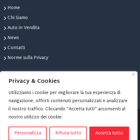
Home
Chi Siamo
Auto in Vendita
News
Contatti
Norme sulla Privacy
STRUMENTI
Privacy & Cookies
Confronta Auto
Utilizziamo i cookie per migliorare la tua esperienza di
Le tue Auto Preferite
navigazione, offrirti contenuti personalizzati e analizzare
il nostro traffico. Cliccando “Accetta tutti” acconsenti al
nostro utilizzo dei cookie.
Copyright © 2024 AUTOMONCALIERI | Progetto Web:
TORINOSITI.NET
Personalizza
Rifiuta tutto
Accetta tutto