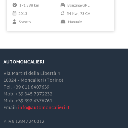
171.388 km
Benzina/GPL
2013
54 Kw ; 73 CV
5seats
Manuale
AUTOMONCALIERI
Via Martiri della Libertà 4
10024 - Moncalieri (Torino)
Tel. +39 011 6407639
Mob. +39 345 7972232
Mob. +39 392 4376761
Email:
info@automoncalieri.it
P.Iva 12847240012