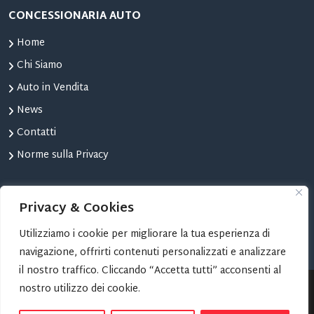
CONCESSIONARIA AUTO
Home
Chi Siamo
Auto in Vendita
News
Contatti
Norme sulla Privacy
STRUMENTI
Privacy & Cookies
Confronta Auto
Utilizziamo i cookie per migliorare la tua esperienza di
Le tue Auto Preferite
navigazione, offrirti contenuti personalizzati e analizzare
il nostro traffico. Cliccando “Accetta tutti” acconsenti al
nostro utilizzo dei cookie.
Copyright © 2024 AUTOMONCALIERI | Progetto Web:
TORINOSITI.NET